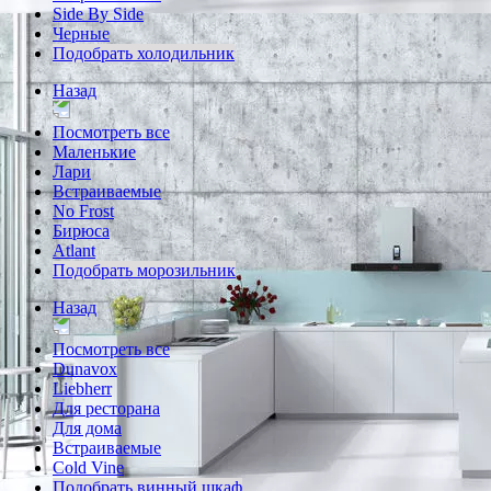
Side By Side
Черные
Подобрать холодильник
Назад
Посмотреть все
Маленькие
Лари
Встраиваемые
No Frost
Бирюса
Atlant
Подобрать морозильник
Назад
Посмотреть все
Dunavox
Liebherr
Для ресторана
Для дома
Встраиваемые
Cold Vine
Подобрать винный шкаф