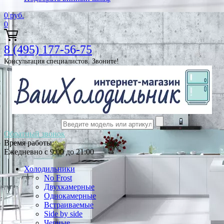
0
руб.
0
8 (495) 177-56-75
Консультация специалистов. Звоните!
Обратный звонок
Время работы:
Ежедневно с 9:00 до 21:00
Холодильники
No Frost
Двухкамерные
Однокамерные
Встраиваемые
Side by side
Черные