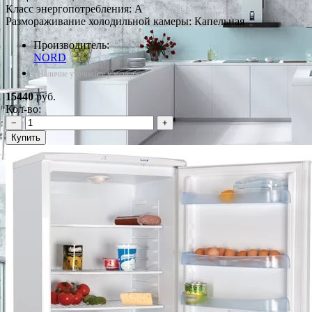
Класс энергопотребления: A
Размораживание холодильной камеры: Капельная
Производитель:
NORD
*Наличие уточняйте у менеджера
15440
руб.
Кол-во:
−
+
Купить