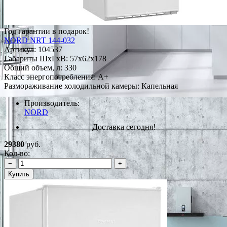
Год гарантии в подарок!
NORD NRT 144-032
Артикул:
104537
Габариты ШxГxВ: 57x62x178
Общий объем, л: 330
Класс энергопотребления: A+
Размораживание холодильной камеры: Капельная
Производитель:
NORD
Доставка сегодня!
29380
руб.
Кол-во:
−
+
Купить