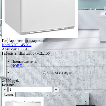
Год гарантии в подарок!
Nord NRT 145 032
Артикул:
105641
Габариты ШxГxВ: 57x62x156
Производитель:
NORD
Доставка сегодня!
24690
руб.
Кол-во:
−
+
Купить