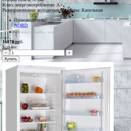
Класс энергопотребления: A+
Размораживание холодильной камеры: Капельная
Производитель:
NORD
*Наличие уточняйте у менеджера
16170
руб.
Кол-во:
−
+
Купить