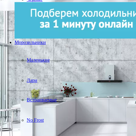
Морозильники
Маленькие
Лари
Встраиваемые
No Frost