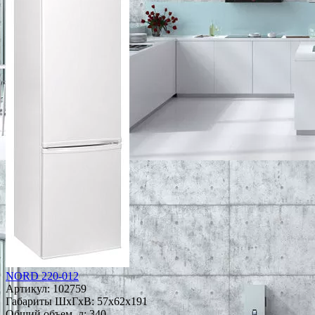
NORD 220-012
Артикул:
102759
Габариты ШxГxВ: 57x62x191
Общий объем, л: 340