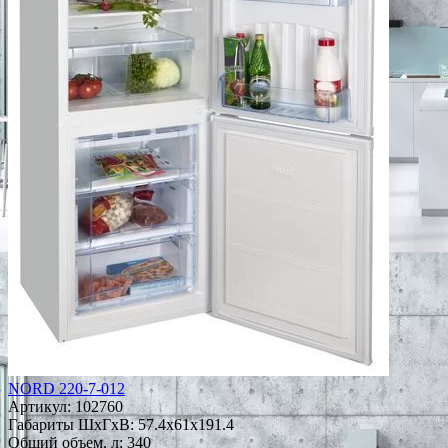
NORD 220-7-012
Артикул:
102760
Габариты ШxГxВ: 57.4x61x191.4
Общий объем, л: 340