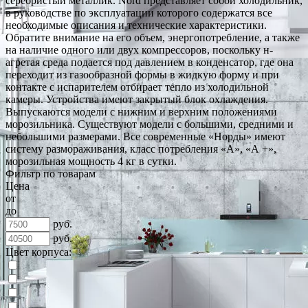
серебристый металлик. Nord представляет собой холодильник,
в руководстве по эксплуатации которого содержатся все
необходимые описания и технические характеристики.
Обратите внимание на его объем, энергопотребление, а также
на наличие одного или двух компрессоров, поскольку н­
агретая среда подается под давлением в конденсатор, где она
переходит из газообразной формы в жидкую форму и при
контакте с испарителем отбирает тепло из холодильной
камеры. Устройства имеют закрытый блок охлаждения.
Выпускаются модели с нижним и верхним положениями
морозильника. Существуют модели с большими, средними и
небольшими размерами. Все современные «Норды» имеют
систему размораживания, класс потребления «А», «А +»,
морозильная мощность 4 кг в сутки.
Фильтр по товарам
Цена
от
до
руб.
руб.
Цвет корпуса: