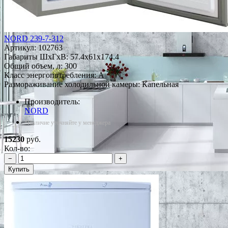
NORD 239-7-312
Артикул:
102763
Габариты ШxГxВ: 57.4x61x174.4
Общий объем, л: 300
Класс энергопотребления: A
Размораживание холодильной камеры: Капельная
Производитель:
NORD
*Наличие уточняйте у менеджера
15230
руб.
Кол-во:
−
+
Купить