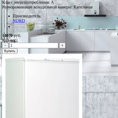
Класс энергопотребления: A
Размораживание холодильной камеры: Капельная
Производитель:
NORD
*Наличие уточняйте у менеджера
14070
руб.
Кол-во:
−
+
Купить