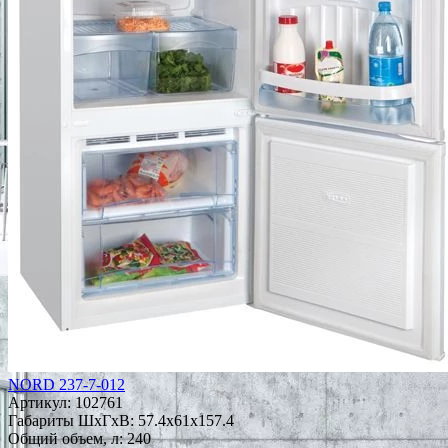
NORD 237-7-012
Артикул:
102761
Габариты ШxГxВ: 57.4x61x157.4
Общий объем, л: 240