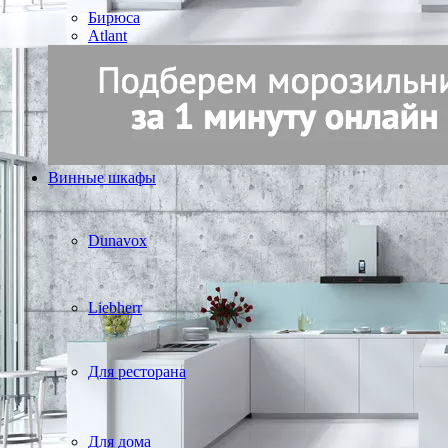
Бирюса
Atlant
Винные шкафы
Dunavox
Liebherr
Для ресторана
Для дома