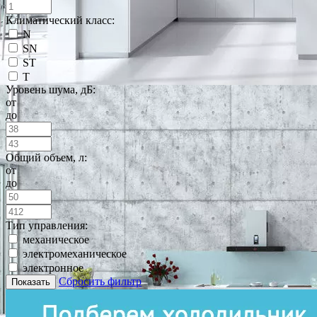
Климатический класс:
N
SN
ST
T
Уровень шума, дБ:
от
до
Общий объем, л:
от
до
Тип управления:
механическое
электромеханическое
электронное
Сбросить фильтр
Показать