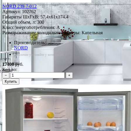
NORD 239-7-012
Артикул:
102762
Габариты ШxГxВ: 57.4x61x174.4
Общий объем, л: 300
Класс энергопотребления: A
Размораживание холодильной камеры: Капельная
Производитель:
NORD
*Наличие уточняйте у менеджера
17400
руб.
Кол-во:
−
+
Купить