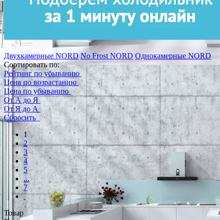
Двухкамерные NORD
No Frost NORD
Однокамерные NORD
Сортировать по:
Рейтинг по убыванию
Цена по возрастанию
Цена по убыванию
От А до Я
От Я до А
Сбросить
1
2
3
4
5
...
7
Товар