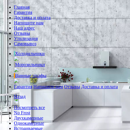
Главная
Гарантия
Доставка и оплата
Напишите нам
Наш адрес
Отзывы
Утилизация
Самовывоз
Холодильники
Морозильники
Винные шкафы
Гарантия
Напишите нам
Отзывы
Доставка и оплата
Назад
Посмотреть все
No Frost
Двухкамерные
Однокамерные
Встраиваемые