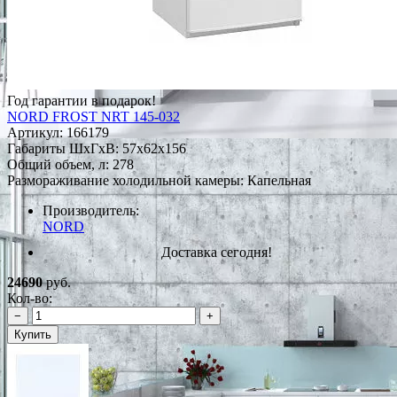
Год гарантии в подарок!
NORD FROST NRT 145-032
Артикул:
166179
Габариты ШxГxВ: 57x62x156
Общий объем, л: 278
Размораживание холодильной камеры: Капельная
Производитель:
NORD
Доставка сегодня!
24690
руб.
Кол-во:
−
+
Купить