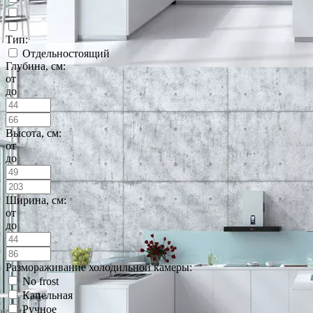
Тип:
Отдельностоящий
Глубина, см:
от
до
Высота, см:
от
до
Ширина, см:
от
до
Размораживание холодильной камеры:
No frost
Капельная
Ручное