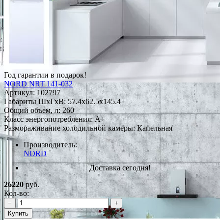
Год гарантии в подарок!
NORD NRT 141-032
Артикул:
102797
Габариты ШxГxВ: 57.4x62.5x145.4
Общий объем, л: 260
Класс энергопотребления: A+
Размораживание холодильной камеры: Капельная
Производитель:
NORD
Доставка сегодня!
26220
руб.
Кол-во:
−
+
Купить