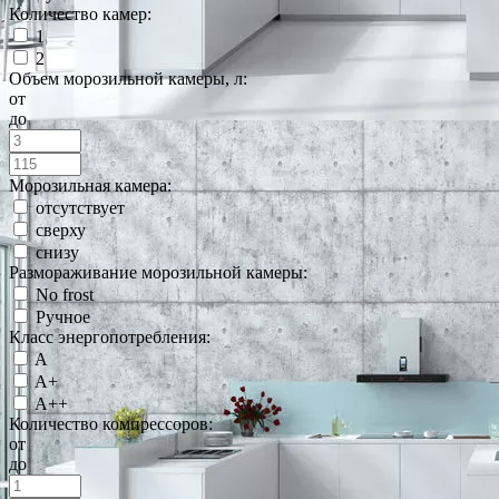
Количество камер:
1
2
Объем морозильной камеры, л:
от
до
Морозильная камера:
отсутствует
сверху
снизу
Размораживание морозильной камеры:
No frost
Ручное
Класс энергопотребления:
A
A+
A++
Количество компрессоров:
от
до