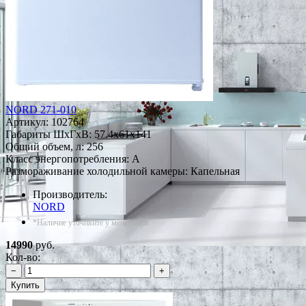
NORD 271-010
Артикул:
102764
Габариты ШxГxВ: 57.4x61x141
Общий объем, л: 256
Класс энергопотребления: A
Размораживание холодильной камеры: Капельная
Производитель:
NORD
*Наличие уточняйте у менеджера
14990
руб.
Кол-во:
−
+
Купить