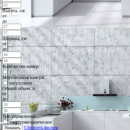
Высота, см:
от
до
Ширина, см:
от
до
Количество камер:
1
Морозильная камера:
отсутствует
Общий объем, л:
от
до
Тип управления:
электромеханическое
Сбросить фильтр
Показать