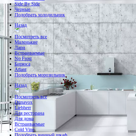
Side By Side
Черные
Подобрать холодильник
Назад
Посмотреть все
Маленькие
Лари
Встраиваемые
No Frost
Бирюса
Atlant
Подобрать морозильник
Назад
Посмотреть все
Dunavox
Liebherr
Для ресторана
Для дома
Встраиваемые
Cold Vine
Подобрать винный шкаф