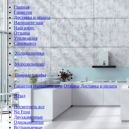
Главная
Гарантия
Доставка и оплата
Напишите нам
Наш адрес
Отзывы
Утилизация
Самовывоз
Холодильники
Морозильники
Винные шкафы
Гарантия
Напишите нам
Отзывы
Доставка и оплата
Назад
Посмотреть все
No Frost
Двухкамерные
Однокамерные
Встраиваемые