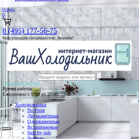
0
руб.
0
8 (495) 177-56-75
Консультация специалистов. Звоните!
Обратный звонок
Время работы:
Ежедневно с 9:00 до 21:00
Холодильники
No Frost
Двухкамерные
Однокамерные
Встраиваемые
Side by side
Черные