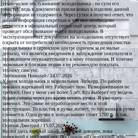
техническое обслуживание холодильника - по сути его
очистку, ведь в документах прилагаемых к изделию данной
информации не содержится. Через сутки я получил ответ, что
данная информация секретная и что мне необходимо
обратится в официальный сервисный центр, который
проведет обслуживание моего холодильника. В
эксплуатационных документах на холодильник отсутствует
(скрыта от потребителя) необходимость проведения очистки
холодильника в сервисном центре (причем за не малые
деньги), что является введением в заблуждение покупателя и
проявлением неуважительного к нему отношения. И поэтому
знакомым и близким людям я не рекомендую покупать
технику самсунг.
Любишкин Николай
/ 24.07.2026
У меня холодильник и морозильник Либхерр. По работе
никаких нареканий нет. Работают тихо. Размораживания не
требуют. Они у меня уже более 5 лет. Кто выберет эту модель
будьте готовы через это время менять ручки. Я уже одну
заменил. Это самое не отработанное место в этой
конструкции. То пластик в ручке лопнет, то пружинка в ручке
сломается. Одна ручка в холодильнике стоит 1700 р. А так,
холодильник хороший.
Осипов Дмитрий
/ 15.07.2026
Купил здесь винный шкаф, покупкой доволен, пока
нареканий к магазину нет. Доставили на следующий день