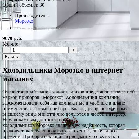
Общий объем, л: 30
Производитель:
Морозко
*Наличие уточняйте у менеджера
9070
руб.
Кол-во:
−
+
Купить
Холодильники Морозко в интернет
магазине
Отечественный рынок холодильников представлен известной
маркой приборов "Морозко". Холодильники компании
зарекомендовали себя как компактные и удобные в плане
применения бытовые приборы. Благодаря эргономичному
внешнему виду, они отлично вольются в любой интерьер.
Немаловажным достоинством
холодильников Морозко является их надёжность, которая
позволяет эксплуатировать их в течение длительного
времени. Приборы сохранят первозданную свежесть и