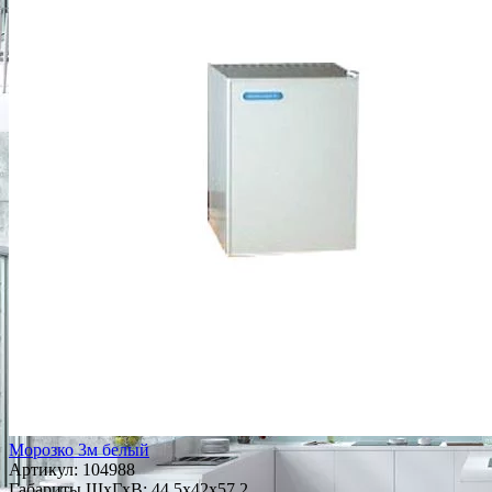
Морозко 3м белый
Артикул:
104988
Габариты ШxГxВ: 44.5x42x57.2