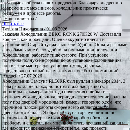
вкусовые свойства ваших продуктов. Благодаря внедрению
современных механизмов, холодильник практически
бесшумен в процессе работы.
Наши клиенты /
Читать все
Татьяна Николаевна
/ 01.08.2026
Заказала Холодильник BEKO RCNK 270K20 W. Доставили
вовремя. как и обещали. Очень аккуратно внесли и
установили. Старый тут же вынесли. Удобно. Оплата разными
способами - мне было удобно наличными при получении.
Холодильник. работает тише старого. При установке
получила полную информацию об установке холодильника
или вызове мастера для установки холодильника.
Представлен полный пакет документов, без напоминаний
Андрей
/ 27.07.2026
Холодильник Самсунг RL50RR был куплен в декабре 2014, 3
года работал не плохо, но потом стала настраиваться
морозильная камера вплоть до появления ошибки и
отключения холодильника, периодическое появление воды на
полу под дверкой морозильной камеры говорило о том, что
причиной плохой работы скорее всего является засор
дренажного канала. Я обратился в на горячую линию по
технической поддержке Самсунг, подробно обозначил
проблему и спросил, как мне прочистить дренажный канал и
где находится дренажное отверстие т.е. как провести