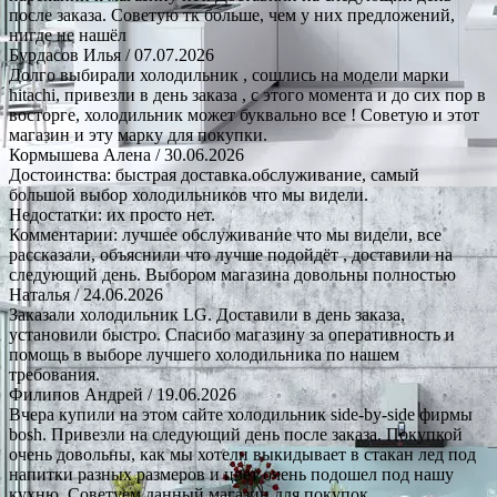
после заказа. Советую тк больше, чем у них предложений,
нигде не нашёл
Бурдасов Илья
/ 07.07.2026
Долго выбирали холодильник , сошлись на модели марки
hitachi, привезли в день заказа , с этого момента и до сих пор в
восторге, холодильник может буквально все ! Советую и этот
магазин и эту марку для покупки.
Кормышева Алена
/ 30.06.2026
Достоинства: быстрая доставка.обслуживание, самый
большой выбор холодильников что мы видели.
Недостатки: их просто нет.
Комментарии: лучшее обслуживание что мы видели, все
рассказали, объяснили что лучше подойдёт , доставили на
следующий день. Выбором магазина довольны полностью
Наталья
/ 24.06.2026
Заказали холодильник LG. Доставили в день заказа,
установили быстро. Спасибо магазину за оперативность и
помощь в выборе лучшего холодильника по нашем
требования.
Филипов Андрей
/ 19.06.2026
Вчера купили на этом сайте холодильник side-by-side фирмы
bosh. Привезли на следующий день после заказа. Покупкой
очень довольны, как мы хотели выкидывает в стакан лед под
напитки разных размеров и цвет очень подошел под нашу
кухню. Советуем данный магазин для покупок.