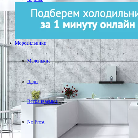
Морозильники
Маленькие
Лари
Встраиваемые
No Frost