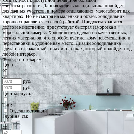
компактности, доступной цены и не большой
энергозатратности. Данная модель холодильника подойдет
для дачных участков, в номера отдыхающих, малогабаритных
квартирах. Но не смотря на маленький объем, холодильник
хорошо справляется со своей работой. Продукты хранятся
долго и качественно, присутствует быстрая заморозка в
морозильной камеры. Холодильник сделан из качественных,
легких материалов, что способствует легкому перемещению и
перестановки в удобное вам место. Дизайн холодильника
сделан в сдержанный тонах и оттенках, который подойдет под
любой интерьер.
Фильтр по товарам
Цена
от
до
руб.
руб.
Цвет корпуса:
Тип:
Отдельностоящий
Глубина, см:
от
до