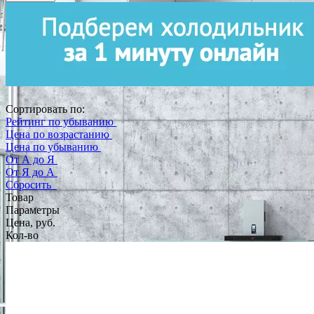
Сортировать по:
Рейтинг по убыванию
Цена по возрастанию
Цена по убыванию
От А до Я
От Я до А
Сбросить
Товар
Параметры
Цена, руб.
Кол-во