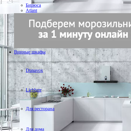
Бирюса
Atlant
Винные шкафы
Dunavox
Liebherr
Для ресторана
Для дома