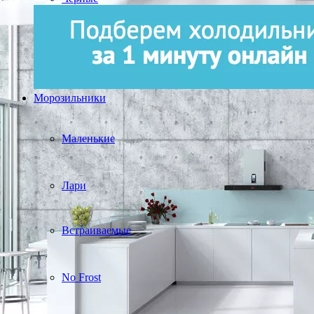
Морозильники
Маленькие
Лари
Встраиваемые
No Frost