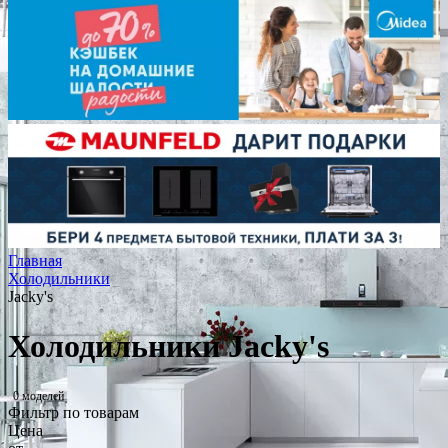
Главная
Холодильники
Jacky's
Холодильники Jacky's
0 моделей
Фильтр по товарам
Цена