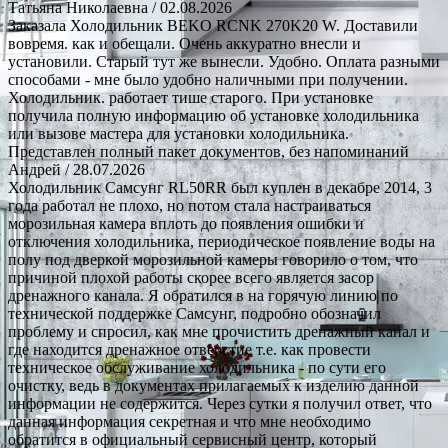
Татьяна Николаевна
/ 02.08.2026
Заказала Холодильник BEKO RCNK 270K20 W. Доставили
вовремя. как и обещали. Очень аккуратно внесли и
установили. Старый тут же вынесли. Удобно. Оплата разными
способами - мне было удобно наличными при получении.
Холодильник. работает тише старого. При установке
получила полную информацию об установке холодильника
или вызове мастера для установки холодильника.
Представлен полный пакет документов, без напоминаний
Андрей
/ 28.07.2026
Холодильник Самсунг RL50RR был куплен в декабре 2014, 3
года работал не плохо, но потом стала настраиваться
морозильная камера вплоть до появления ошибки и
отключения холодильника, периодическое появление воды на
полу под дверкой морозильной камеры говорило о том, что
причиной плохой работы скорее всего является засор
дренажного канала. Я обратился в на горячую линию по
технической поддержке Самсунг, подробно обозначил
проблему и спросил, как мне прочистить дренажный канал и
где находится дренажное отверстие т.е. как провести
техническое обслуживание холодильника - по сути его
очистку, ведь в документах прилагаемых к изделию данной
информации не содержится. Через сутки я получил ответ, что
данная информация секретная и что мне необходимо
обратится в официальный сервисный центр, который