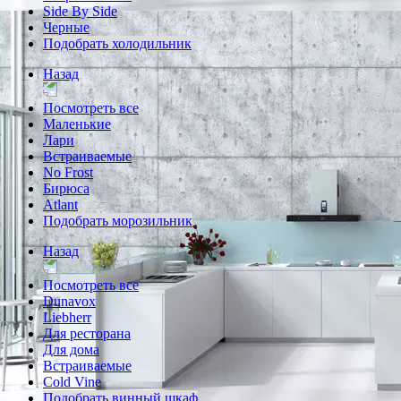
Side By Side
Черные
Подобрать холодильник
Назад
Посмотреть все
Маленькие
Лари
Встраиваемые
No Frost
Бирюса
Atlant
Подобрать морозильник
Назад
Посмотреть все
Dunavox
Liebherr
Для ресторана
Для дома
Встраиваемые
Cold Vine
Подобрать винный шкаф