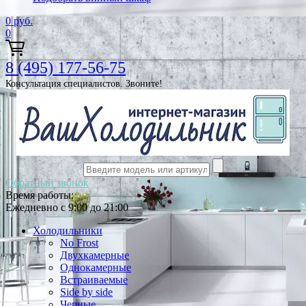
0
руб.
0
8 (495) 177-56-75
Консультация специалистов. Звоните!
Обратный звонок
Время работы:
Ежедневно с 9:00 до 21:00
Холодильники
No Frost
Двухкамерные
Однокамерные
Встраиваемые
Side by side
Черные