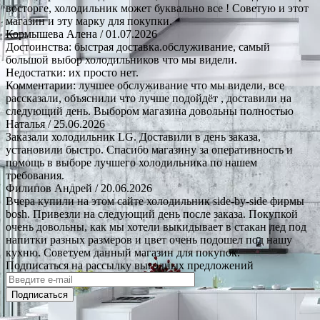
восторге, холодильник может буквально все ! Советую и этот
магазин и эту марку для покупки.
Кормышева Алена
/ 01.07.2026
Достоинства: быстрая доставка.обслуживание, самый
большой выбор холодильников что мы видели.
Недостатки: их просто нет.
Комментарии: лучшее обслуживание что мы видели, все
рассказали, объяснили что лучше подойдёт , доставили на
следующий день. Выбором магазина довольны полностью
Наталья
/ 25.06.2026
Заказали холодильник LG. Доставили в день заказа,
установили быстро. Спасибо магазину за оперативность и
помощь в выборе лучшего холодильника по нашем
требования.
Филипов Андрей
/ 20.06.2026
Вчера купили на этом сайте холодильник side-by-side фирмы
bosh. Привезли на следующий день после заказа. Покупкой
очень довольны, как мы хотели выкидывает в стакан лед под
напитки разных размеров и цвет очень подошел под нашу
кухню. Советуем данный магазин для покупок.
Подписаться на рассылку выгодных предложений
Подписаться