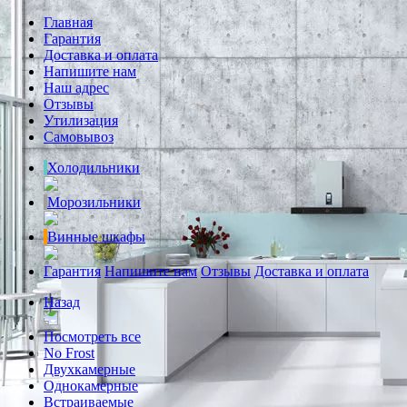
Главная
Гарантия
Доставка и оплата
Напишите нам
Наш адрес
Отзывы
Утилизация
Самовывоз
Холодильники
Морозильники
Винные шкафы
Гарантия
Напишите нам
Отзывы
Доставка и оплата
Назад
Посмотреть все
No Frost
Двухкамерные
Однокамерные
Встраиваемые