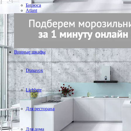
Бирюса
Atlant
Винные шкафы
Dunavox
Liebherr
Для ресторана
Для дома