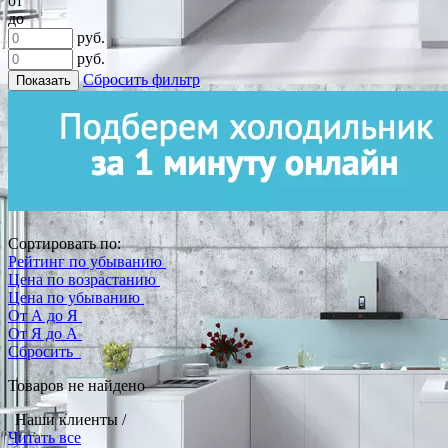
от
до
руб.
руб.
Сбросить фильтр
Показать
Сортировать по:
Рейтинг по убыванию
Цена по возрастанию
Цена по убыванию
От А до Я
От Я до А
Сбросить
Товаров не найдено
Наши клиенты /
Читать все