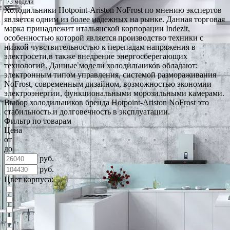
73 модели
Холодильники Hotpoint-Ariston NoFrost по мнению экспертов
является одним из более надежных на рынке. Данная торговая
марка принадлежит итальянской корпорации Indezit,
особенностью которой является производство техники с
низкой чувствительностью к перепадам напряжения в
электросети,в также внедрение энергосберегающих
технологий. Данные модели холодильников обладают:
электронным типом управления, системой размораживания
NoFrost, современным дизайном, возможностью экономии
электроэнергии, функциональными морозильными камерами.
Выбор холодильников бренда Hotpoint-Ariston NoFrost это
стабильность и долговечность в эксплуатации.
Фильтр по товарам
Цена
от
до
руб.
руб.
Цвет корпуса: