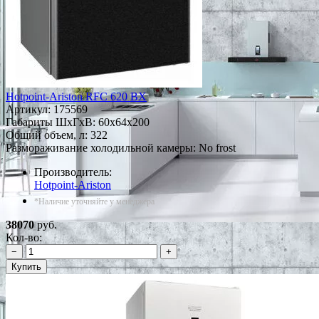
Hotpoint-Ariston RFC 620 BX
Артикул:
175569
Габариты ШxГxВ: 60x64x200
Общий объем, л: 322
Размораживание холодильной камеры: No frost
Производитель:
Hotpoint-Ariston
*Наличие уточняйте у менеджера
38070
руб.
Кол-во:
−
+
Купить