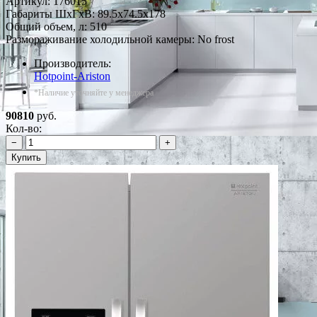
Артикул:
176015
Габариты ШxГxВ: 89.5x74.5x178
Общий объем, л: 510
Размораживание холодильной камеры: No frost
Производитель:
Hotpoint-Ariston
*Наличие уточняйте у менеджера
90810
руб.
Кол-во:
−
+
Купить