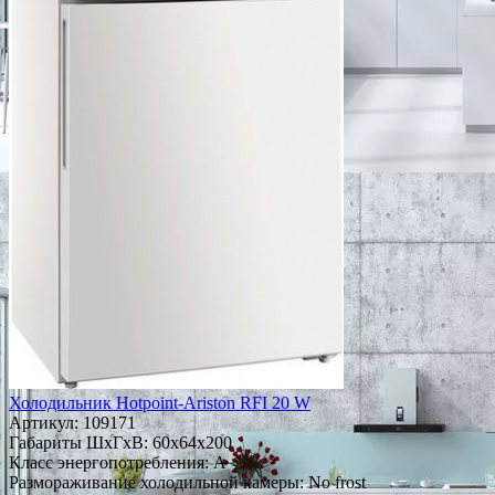
Холодильник Hotpoint-Ariston RFI 20 W
Артикул:
109171
Габариты ШxГxВ: 60x64x200
Класс энергопотребления: A
Размораживание холодильной камеры: No frost