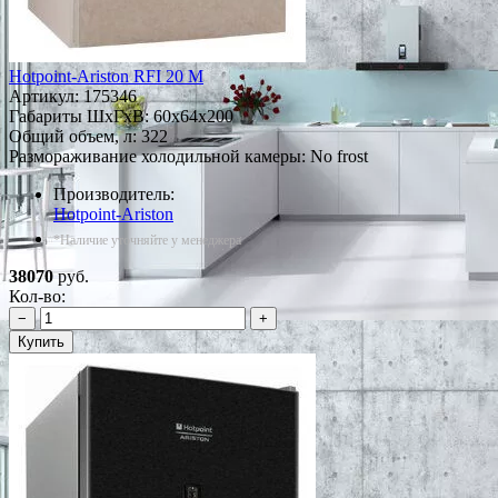
Hotpoint-Ariston RFI 20 M
Артикул:
175346
Габариты ШxГxВ: 60x64x200
Общий объем, л: 322
Размораживание холодильной камеры: No frost
Производитель:
Hotpoint-Ariston
*Наличие уточняйте у менеджера
38070
руб.
Кол-во:
−
+
Купить