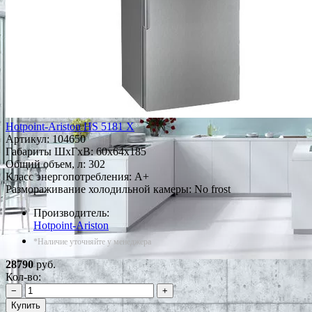
Hotpoint-Ariston HS 5181 X
Артикул:
104650
Габариты ШxГxВ: 60x64x185
Общий объем, л: 302
Класс энергопотребления: A+
Размораживание холодильной камеры: No frost
Производитель:
Hotpoint-Ariston
*Наличие уточняйте у менеджера
28790
руб.
Кол-во:
−
+
Купить