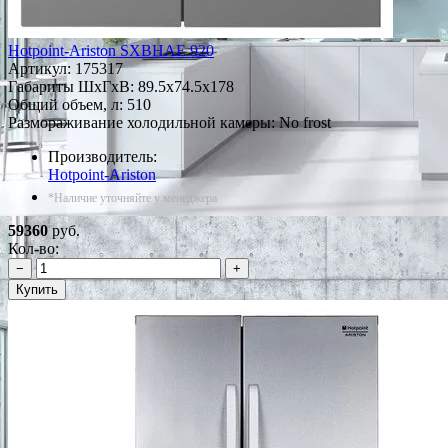
Hotpoint-Ariston SXBHAE 920
Артикул:
175317
Габариты ШxГxВ: 89.5x74.5x178
Общий объем, л: 510
Размораживание холодильной камеры: No frost
Производитель:
Hotpoint-Ariston
*Наличие уточняйте у менеджера
59360
руб.
Кол-во:
−
+
Купить