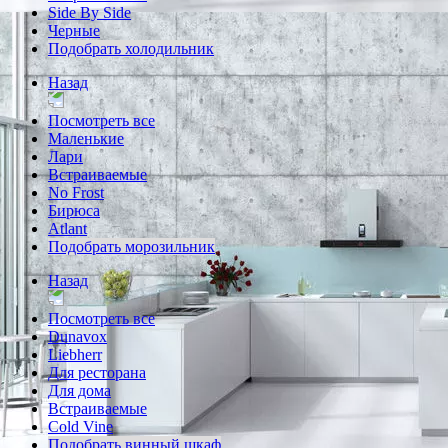
Side By Side
Черные
Подобрать холодильник
Назад
Посмотреть все
Маленькие
Лари
Встраиваемые
No Frost
Бирюса
Atlant
Подобрать морозильник
Назад
Посмотреть все
Dunavox
Liebherr
Для ресторана
Для дома
Встраиваемые
Cold Vine
Подобрать винный шкаф