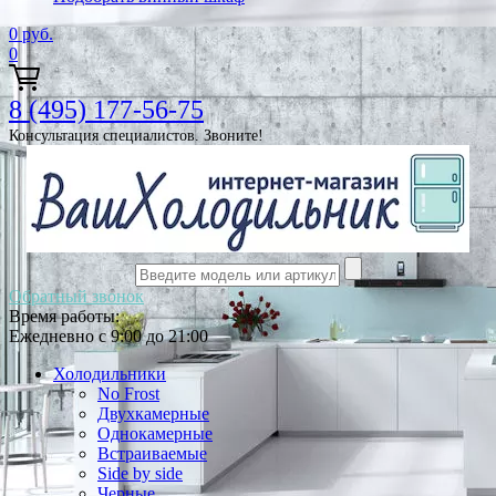
0
руб.
0
8 (495) 177-56-75
Консультация специалистов. Звоните!
Обратный звонок
Время работы:
Ежедневно с 9:00 до 21:00
Холодильники
No Frost
Двухкамерные
Однокамерные
Встраиваемые
Side by side
Черные