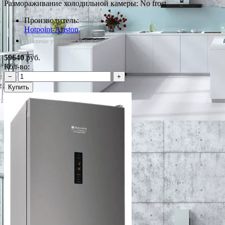
Размораживание холодильной камеры: No frost
Производитель:
Hotpoint-Ariston
*Наличие уточняйте у менеджера
59640
руб.
Кол-во:
−
+
Купить