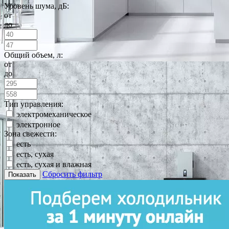
Уровень шума, дБ:
от
до
Общий объем, л:
от
до
Тип управления:
электромеханическое
электронное
Зона свежести:
есть
есть, сухая
есть, сухая и влажная
Сбросить фильтр
Показать