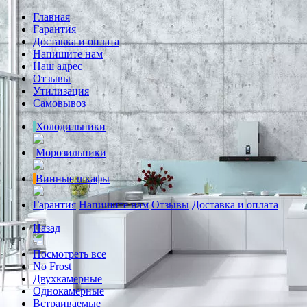
Главная
Гарантия
Доставка и оплата
Напишите нам
Наш адрес
Отзывы
Утилизация
Самовывоз
Холодильники
Морозильники
Винные шкафы
Гарантия
Напишите нам
Отзывы
Доставка и оплата
Назад
Посмотреть все
No Frost
Двухкамерные
Однокамерные
Встраиваемые