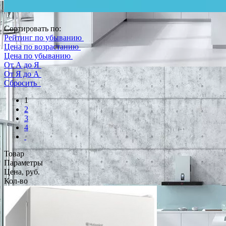
Сортировать по:
Рейтинг по убыванию
Цена по возрастанию
Цена по убыванию
От А до Я
От Я до А
Сбросить
1
2
3
4
Товар
Параметры
Цена, руб.
Кол-во