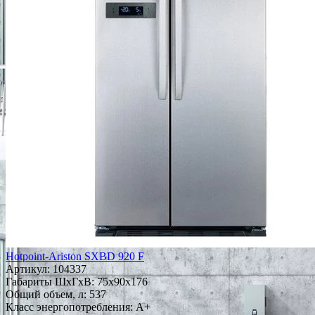
Hotpoint-Ariston SXBD 920 F
Артикул:
104337
Габариты ШxГxВ: 75x90x176
Общий объем, л: 537
Класс энергопотребления: A+