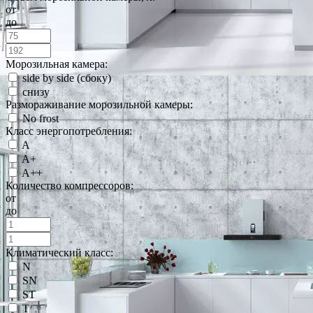
от
до
Морозильная камера:
side by side (сбоку)
снизу
Размораживание морозильной камеры:
No frost
Класс энергопотребления:
A
A+
A++
Количество компрессоров:
от
до
Климатический класс:
N
SN
ST
T