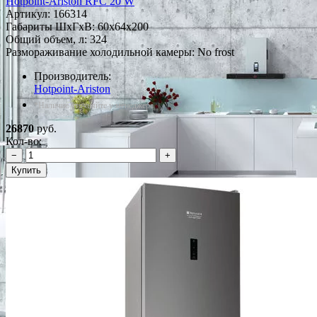
Hotpoint-Ariston RFC 20 W
Артикул:
166314
Габариты ШxГxВ: 60x64x200
Общий объем, л: 324
Размораживание холодильной камеры: No frost
Производитель:
Hotpoint-Ariston
*Наличие уточняйте у менеджера
26870
руб.
Кол-во:
−
+
Купить