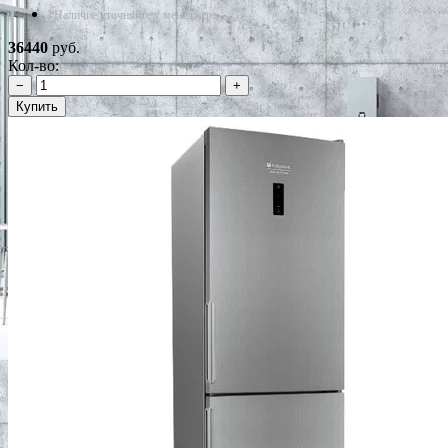
*Наличие уточняйте у менеджера
36440
руб.
Кол-во:
−
+
Купить