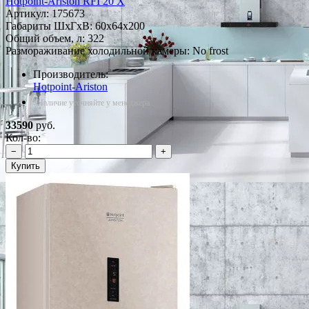
Hotpoint-Ariston RFI 20 X
Артикул:
175673
Габариты ШxГxВ: 60x64x200
Общий объем, л: 322
Размораживание холодильной камеры: No frost
Производитель:
Hotpoint-Ariston
*Наличие уточняйте у менеджера
33590
руб.
Кол-во:
−
+
Купить