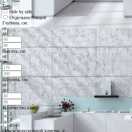
Тип:
Side by side
Отдельностоящий
Глубина, см:
от
до
Высота, см:
от
до
Ширина, см:
от
до
Количество камер:
2
3
4
Объем морозильной камеры, л: