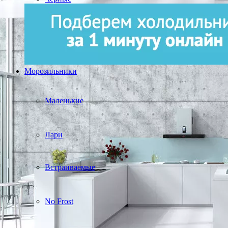
Морозильники
Маленькие
Лари
Встраиваемые
No Frost