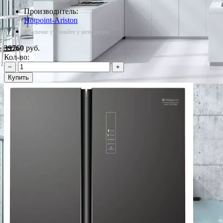
Производитель:
Hotpoint-Ariston
*Наличие уточняйте у менеджера
39760
руб.
Кол-во:
−
+
Купить