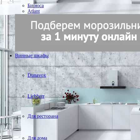
Бирюса
Atlant
Винные шкафы
Dunavox
Liebherr
Для ресторана
Для дома