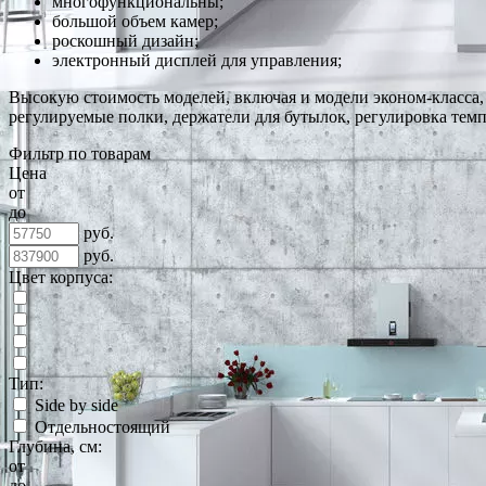
многофункциональны;
большой объем камер;
роскошный дизайн;
электронный дисплей для управления;
Высокую стоимость моделей, включая и модели эконом-класса
регулируемые полки, держатели для бутылок, регулировка тем
Фильтр по товарам
Цена
от
до
руб.
руб.
Цвет корпуса:
Тип:
Side by side
Отдельностоящий
Глубина, см:
от
до