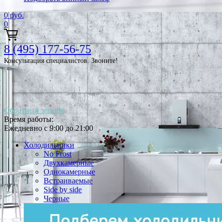
0
руб.
0
8 (495) 177-56-75
Консультация специалистов. Звоните!
Обратный звонок
Время работы:
Ежедневно с 9:00 до 21:00
Холодильники
No Frost
Двухкамерные
Однокамерные
Встраиваемые
Side by side
Черные