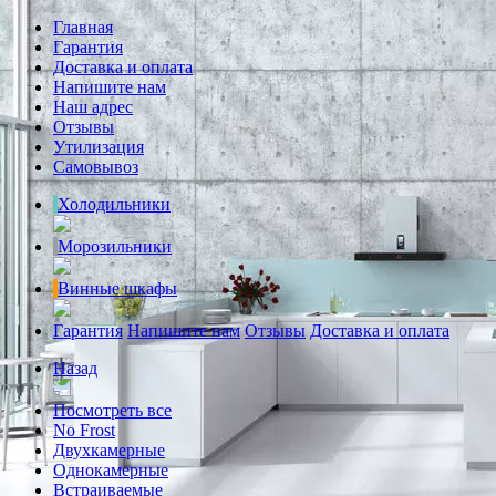
Главная
Гарантия
Доставка и оплата
Напишите нам
Наш адрес
Отзывы
Утилизация
Самовывоз
Холодильники
Морозильники
Винные шкафы
Гарантия
Напишите нам
Отзывы
Доставка и оплата
Назад
Посмотреть все
No Frost
Двухкамерные
Однокамерные
Встраиваемые