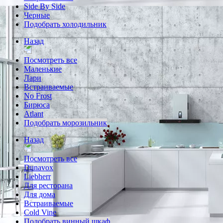
Side By Side
Черные
Подобрать холодильник
Назад
Посмотреть все
Маленькие
Лари
Встраиваемые
No Frost
Бирюса
Atlant
Подобрать морозильник
Назад
Посмотреть все
Dunavox
Liebherr
Для ресторана
Для дома
Встраиваемые
Cold Vine
Подобрать винный шкаф