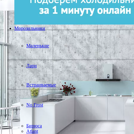
Морозильники
Маленькие
Лари
Встраиваемые
No Frost
Бирюса
Atlant