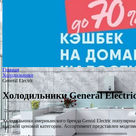
Главная
Холодильники
General Electric
Холодильники General Electri
72 модели
Холодильники американского бренда Genral Electric популярны 
высокой ценовой категории. Ассортимент представлен моделями 