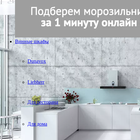
Винные шкафы
Dunavox
Liebherr
Для ресторана
Для дома