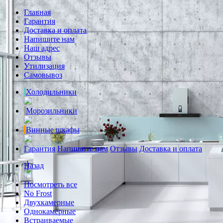
Главная
Гарантия
Доставка и оплата
Напишите нам
Наш адрес
Отзывы
Утилизация
Самовывоз
Холодильники
Морозильники
Винные шкафы
Гарантия
Напишите нам
Отзывы
Доставка и оплата
Назад
Посмотреть все
No Frost
Двухкамерные
Однокамерные
Встраиваемые