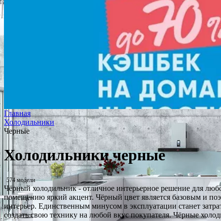
Главная
Холодильники
Черные
Холодильники черные
574 модели
Чёрный холодильник - отличное интерьерное решение для люб
помещению яркий акцент. Чёрный цвет является базовым и поэт
интерьер. Единственным минусом в эксплуатации станет затра
создать свою технику на любой вкус покупателя. Чёрные холо