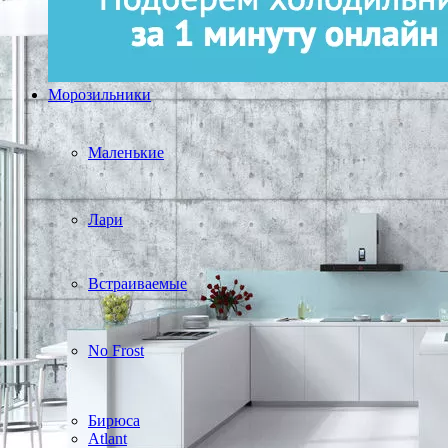
Морозильники
Маленькие
Лари
Встраиваемые
No Frost
Бирюса
Atlant