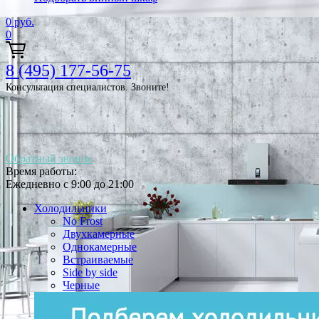
0
руб.
0
8 (495) 177-56-75
Консультация специалистов. Звоните!
Обратный звонок
Время работы:
Ежедневно с 9:00 до 21:00
Холодильники
No Frost
Двухкамерные
Однокамерные
Встраиваемые
Side by side
Черные