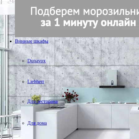
Винные шкафы
Dunavox
Liebherr
Для ресторана
Для дома