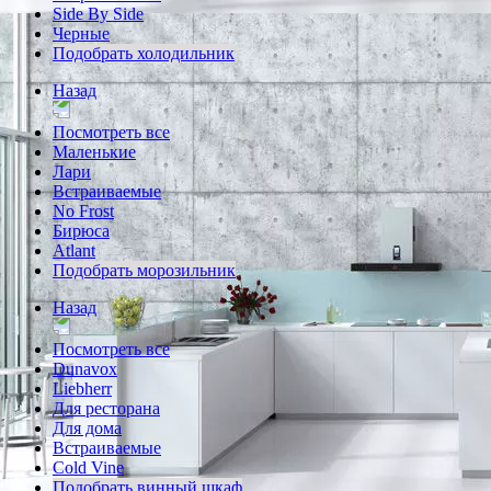
Side By Side
Черные
Подобрать холодильник
Назад
Посмотреть все
Маленькие
Лари
Встраиваемые
No Frost
Бирюса
Atlant
Подобрать морозильник
Назад
Посмотреть все
Dunavox
Liebherr
Для ресторана
Для дома
Встраиваемые
Cold Vine
Подобрать винный шкаф