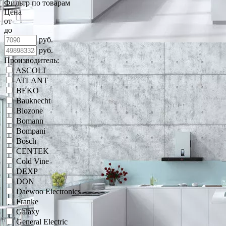
Фильтр по товарам
Цена
от
до
руб.
руб.
Производитель:
ASCOLI
ATLANT
BEKO
Bauknecht
Biozone
Bomann
Bompani
Bosch
CENTEK
Cold Vine
DEXP
DON
Daewoo Electronics
Franke
Galaxy
General Electric