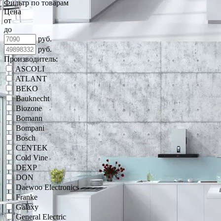
Фильтр по товарам
Цена
от
до
руб.
руб.
Производитель:
ASCOLI
ATLANT
BEKO
Bauknecht
Biozone
Bomann
Bompani
Bosch
CENTEK
Cold Vine
DEXP
DON
Daewoo Electronics
Franke
Galaxy
General Electric