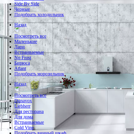
Side By Side
Черные
Подобрать холодильник
Назад
Посмотреть все
Маленькие
Лари
Встраиваемые
No Frost
Бирюса
Atlant
Подобрать морозильник
Назад
Посмотреть все
Dunavox
Liebherr
Для ресторана
Для дома
Встраиваемые
Cold Vine
Подобрать винный шкаф