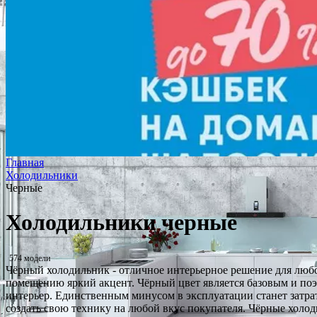
Главная
Холодильники
Черные
Холодильники черные
574 модели
Чёрный холодильник - отличное интерьерное решение для люб
помещению яркий акцент. Чёрный цвет является базовым и поэт
интерьер. Единственным минусом в эксплуатации станет затра
создать свою технику на любой вкус покупателя. Чёрные холо