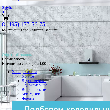
0
руб.
0
8 (495) 177-56-75
Консультация специалистов. Звоните!
Обратный звонок
Время работы:
Ежедневно с 9:00 до 21:00
Холодильники
No Frost
Двухкамерные
Однокамерные
Встраиваемые
Side by side
Черные