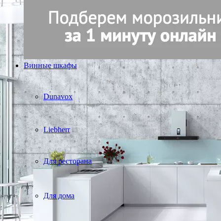
Винные шкафы
Dunavox
Liebherr
Для ресторана
Для дома