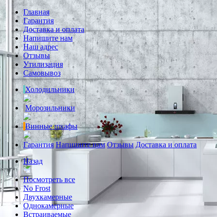
Главная
Гарантия
Доставка и оплата
Напишите нам
Наш адрес
Отзывы
Утилизация
Самовывоз
Холодильники
Морозильники
Винные шкафы
Гарантия
Напишите нам
Отзывы
Доставка и оплата
Назад
Посмотреть все
No Frost
Двухкамерные
Однокамерные
Встраиваемые