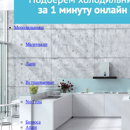
Морозильники
Маленькие
Лари
Встраиваемые
No Frost
Бирюса
Atlant