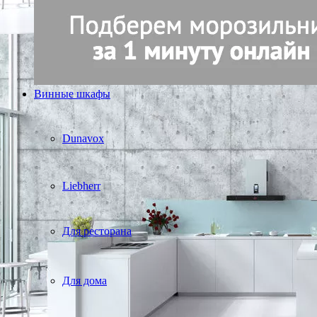
Винные шкафы
Dunavox
Liebherr
Для ресторана
Для дома