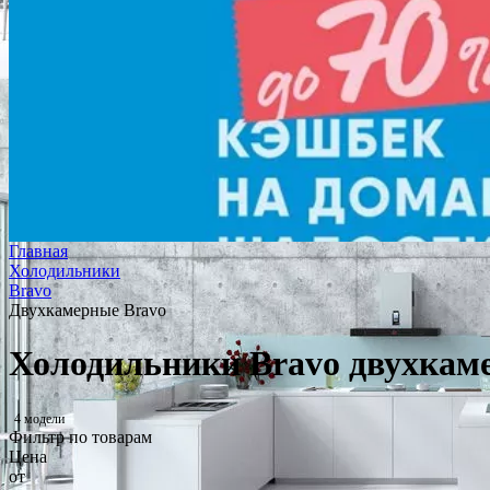
Главная
Холодильники
Bravo
Двухкамерные Bravo
Холодильники Bravo двухкам
4 модели
Фильтр по товарам
Цена
от