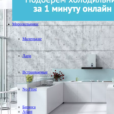
Морозильники
Маленькие
Лари
Встраиваемые
No Frost
Бирюса
Atlant