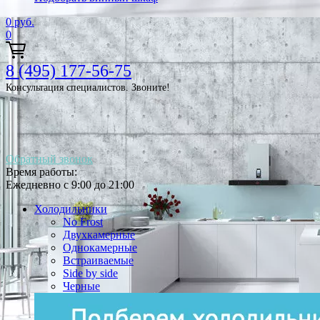
0
руб.
0
8 (495) 177-56-75
Консультация специалистов. Звоните!
Обратный звонок
Время работы:
Ежедневно с 9:00 до 21:00
Холодильники
No Frost
Двухкамерные
Однокамерные
Встраиваемые
Side by side
Черные