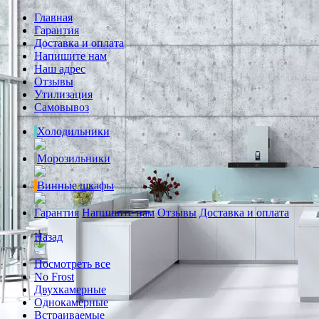
Главная
Гарантия
Доставка и оплата
Напишите нам
Наш адрес
Отзывы
Утилизация
Самовывоз
Холодильники
Морозильники
Винные шкафы
Гарантия
Напишите нам
Отзывы
Доставка и оплата
Назад
Посмотреть все
No Frost
Двухкамерные
Однокамерные
Встраиваемые