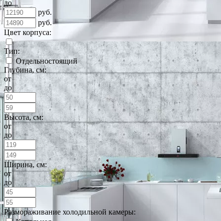
до
руб.
руб.
Цвет корпуса:
Тип:
Отдельностоящий
Глубина, см:
от
до
Высота, см:
от
до
Ширина, см:
от
до
Размораживание холодильной камеры: