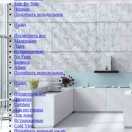
Side By Side
Черные
Подобрать холодильник
Назад
Посмотреть все
Маленькие
Лари
Встраиваемые
No Frost
Бирюса
Atlant
Подобрать морозильник
Назад
Посмотреть все
Dunavox
Liebherr
Для ресторана
Для дома
Встраиваемые
Cold Vine
Подобрать винный шкаф